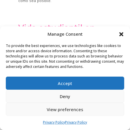
como sea posible.
Vida estudiantil en
Manage Consent
Londres
To provide the best experiences, we use technologies like cookies to
store and/or access device information. Consenting to these
technologies will allow us to process data such as browsing behavior
Alojamiento para
or unique IDs on this site. Not consenting or withdrawing consent, may
adversely affect certain features and functions.
estudiantes: Opciones y
consejos
Accept
Deny
La vida estudiantil en Londres se ve en gran
1
View preferences
medida influenciada por el tipo de alojamiento en
el que uno decide residir durante su estancia. La
Privacy Policy
Privacy Policy
ciudad ofrece una diversidad de opciones que van