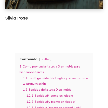
Silvia Pose
Contenido
ocultar
1
Cómo pronunciar la letra D en inglés para
hispanoparlantes
1.1
La irregularidad del inglés y su impacto en
la pronunciación
1.2
Sonidos de la letra D en inglés
1.2.1
Sonido /d/ (como en «dog»)
1.2.2
Sonido /dʒ/ (como en «judge»)
1.2.3
Sonido /t/ (como en «scheduled»)