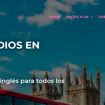
HOME
VIAJES A UK
SO
DIOS EN
nglés para todos los