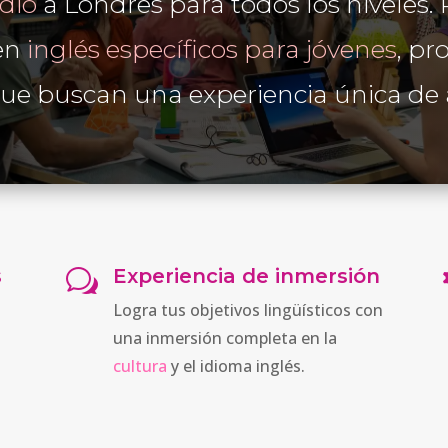
udio
a Londres para todos los niveles
en
inglés específicos para jóvenes
, pr
e buscan una experiencia única de 
s
Experiencia de inmersión
w
Logra tus objetivos lingüísticos con
una inmersión completa en la
cultura
y el idioma inglés.