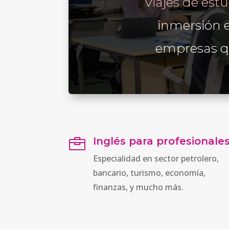
Viajes de est
inmersión 
empresas qu
Inglés para profesionale

Especialidad en sector petrolero,
bancario, turismo, economía,
finanzas, y mucho más.