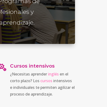
. Programas de
ofesionales y
aprendizaje.
Cursos intensivos

¿Necesitas aprender
inglés
en el
corto plazo? Los
cursos
intensivos
e individuales te permiten agilizar el
proceso de aprendizaje.