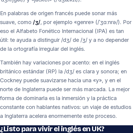
En palabras de origen francés puede sonar más
suave, como
/ʒ/
, por ejemplo «genre» (/ˈʒɑːnrə/). Por
eso el Alfabeto Fonético Internacional (IPA) es tan
útil: te ayuda a distinguir /dʒ/ de /ʒ/ y a no depender
de la ortografía irregular del inglés.
También hay variaciones por acento: en el inglés
británico estándar (RP) la /dʒ/ es clara y sonora; en
Cockney puede suavizarse hacia una «y», y en el
norte de Inglaterra puede ser más marcada. La mejor
forma de dominarla es la inmersión y la práctica
constante con hablantes nativos: un viaje de estudios
a Inglaterra acelera enormemente este proceso.
¿Listo para vivir el inglés en UK?