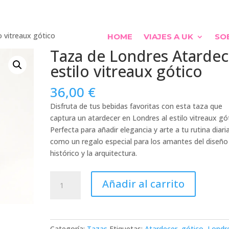
o vitreaux gótico
HOME
VIAJES A UK
SO
Taza de Londres Atardec
estilo vitreaux gótico
36,00
€
Disfruta de tus bebidas favoritas con esta taza que
captura un atardecer en Londres al estilo vitreaux gó
Perfecta para añadir elegancia y arte a tu rutina diari
como un regalo especial para los amantes del diseño
histórico y la arquitectura.
Taza
Añadir al carrito
de
Londres
Atardecer
estilo
Categoría:
Tazas
Etiquetas:
Atardecer
,
gótico
,
Londr