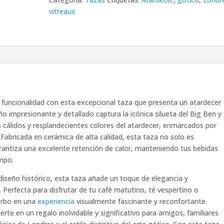
vitreaux
vitreaux
gótico
cantidad
y funcionalidad con esta excepcional taza que presenta un atardecer
eño impresionante y detallado captura la icónica silueta del Big Ben y
s cálidos y resplandecientes colores del atardecer, enmarcados por
 Fabricada en cerámica de alta calidad, esta taza no solo es
rantiza una excelente retención de calor, manteniendo tus bebidas
mpo.
 diseño histórico, esta taza añade un toque de elegancia y
la. Perfecta para disfrutar de tu café matutino, té vespertino o
sorbo en una
experiencia
visualmente fascinante y reconfortante.
erte en un regalo inolvidable y significativo para amigos, familiares