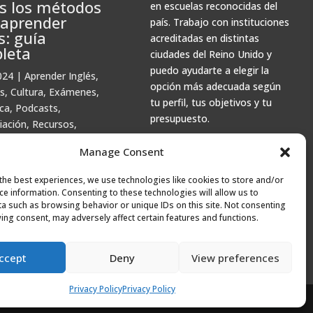
s los métodos
en escuelas reconocidas del
 aprender
país. Trabajo con instituciones
s: guía
acreditadas en distintas
leta
ciudades del Reino Unido y
puedo ayudarte a elegir la
024
|
Aprender Inglés
,
opción más adecuada según
s
,
Cultura
,
Exámenes
,
tu perfil, tus objetivos y tu
ca
,
Podcasts
,
presupuesto.
iación
,
Recursos
,
e Estudio
Manage Consent
the best experiences, we use technologies like cookies to store and/or
ce information. Consenting to these technologies will allow us to
a such as browsing behavior or unique IDs on this site. Not consenting
ing consent, may adversely affect certain features and functions.
das más antiguas
ccept
Deny
View preferences
1
Privacy Policy
Privacy Policy