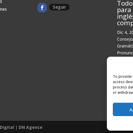
d
Todo
Seguir
para
ones
inglé
comp
Dic 4, 2
Consejo
Gramáti
Pronunc
Viajes d
To provide 
access devi
process dat
or withdraw
« Entra
A
Digital
|
DN Agence