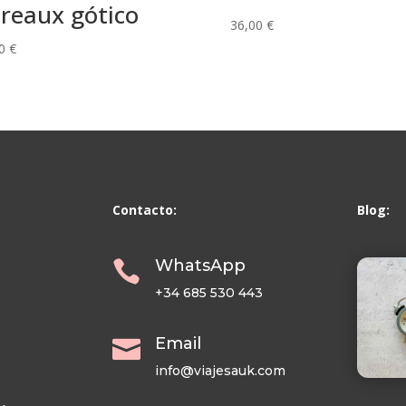
treaux gótico
36,00
€
00
€
Contacto:
Blog:
WhatsApp

+34 685 530 443
Email

info@viajesauk.com