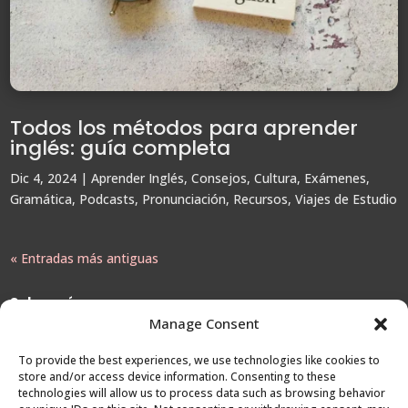
Todos los métodos para aprender
inglés: guía completa
Dic 4, 2024
|
Aprender Inglés
,
Consejos
,
Cultura
,
Exámenes
,
Gramática
,
Podcasts
,
Pronunciación
,
Recursos
,
Viajes de Estudio
« Entradas más antiguas
Sobre mí:
Manage Consent
Con más de 30 años de experiencia en la organización de viajes
To provide the best experiences, we use technologies like cookies to
de estudio al Reino Unido, en Viajes a UK me especializo en
store and/or access device information. Consenting to these
technologies will allow us to process data such as browsing behavior
asesorar a estudiantes hispanohablantes que buscan mejorar su