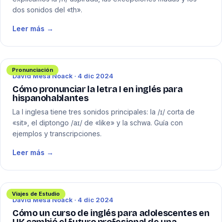
dos sonidos del «th».
Leer más →
Pronunciación
David Mesa Noack · 4 dic 2024
Cómo pronunciar la letra I en inglés para
hispanohablantes
La I inglesa tiene tres sonidos principales: la /ɪ/ corta de
«sit», el diptongo /aɪ/ de «like» y la schwa. Guía con
ejemplos y transcripciones.
Leer más →
Viajes de Estudio
David Mesa Noack · 4 dic 2024
Cómo un curso de inglés para adolescentes en