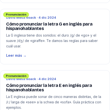
Pronunciación
David Mesa Noack · 4 dic 2024
Cómo pronunciar la letra G en inglés para
hispanohablantes
La G inglesa tiene dos sonidos: el duro /g/ de «go» y el
suave /dʒ/ de «giraffe». Te damos las reglas para saber
cuál usar.
Leer más →
Pronunciación
David Mesa Noack · 4 dic 2024
Cómo pronunciar la letra E en inglés para
hispanohablantes
La E inglesa puede sonar de cinco maneras distintas, de la
/iː/ larga de «see» a la schwa de «sofa». Guía práctica con
ejemplos.