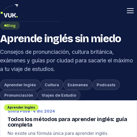
Ab
Blog
Inicio
Aprende inglés sin miedo
Viajes a UK
Consejos de pronunciación, cultura británica,
exámenes y guías por ciudad para sacarle el máximo
Sobre mí
a tu viaje de estudios.
Blog
Aprender Inglés
Cultura
Exámenes
Podcasts
Pronunciación
Viajes de Estudio
Contacto
Aprender Inglés
Silvia Pose · 4 dic 2024
Reserva tu viaje
Todos los métodos para aprender inglés: guía
completa
No existe una fórmula única para aprender inglés.