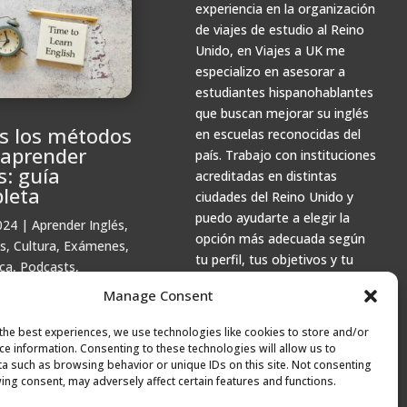
experiencia en la organización
de viajes de estudio al Reino
Unido, en Viajes a UK me
especializo en asesorar a
estudiantes hispanohablantes
que buscan mejorar su inglés
s los métodos
en escuelas reconocidas del
 aprender
país. Trabajo con instituciones
s: guía
acreditadas en distintas
leta
ciudades del Reino Unido y
puedo ayudarte a elegir la
024
|
Aprender Inglés
,
opción más adecuada según
s
,
Cultura
,
Exámenes
,
tu perfil, tus objetivos y tu
ca
,
Podcasts
,
presupuesto.
iación
,
Recursos
,
Manage Consent
e Estudio
the best experiences, we use technologies like cookies to store and/or
ce information. Consenting to these technologies will allow us to
a such as browsing behavior or unique IDs on this site. Not consenting
ing consent, may adversely affect certain features and functions.
das más antiguas