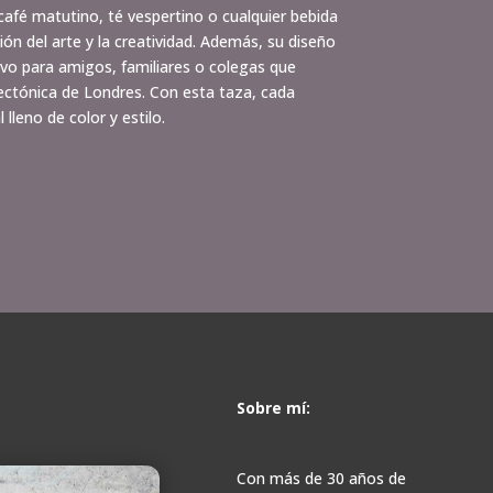
u café matutino, té vespertino o cualquier bebida
ón del arte y la creatividad. Además, su diseño
tivo para amigos, familiares o colegas que
itectónica de Londres. Con esta taza, cada
leno de color y estilo.
Sobre mí:
Con más de 30 años de