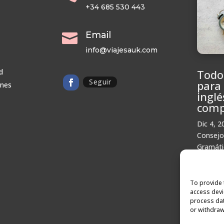
+34 685 530 443
Email

info@viajesauk.com
d
Todo
Seguir
para
ones
inglé
comp
Dic 4, 2
Consejo
Gramáti
Pronunc
Viajes d
To provide 
access devi
process dat
or withdraw
« Entra