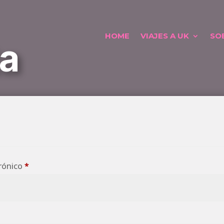
HOME
VIAJES A UK
SO
ta
Obligatorio
trónico
*