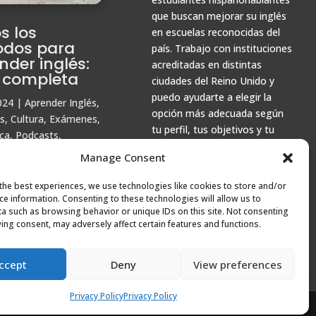
que buscan mejorar su inglés
s los
en escuelas reconocidas del
dos para
país. Trabajo con instituciones
nder inglés:
acreditadas en distintas
 completa
ciudades del Reino Unido y
puedo ayudarte a elegir la
024
|
Aprender Inglés
,
opción más adecuada según
s
,
Cultura
,
Exámenes
,
tu perfil, tus objetivos y tu
ca
,
Podcasts
,
presupuesto.
iación
,
Recursos
,
Manage Consent
e Estudio
the best experiences, we use technologies like cookies to store and/or
ce information. Consenting to these technologies will allow us to
a such as browsing behavior or unique IDs on this site. Not consenting
ing consent, may adversely affect certain features and functions.
das más antiguas
ccept
Deny
View preferences
1
Privacy Policy
Privacy Policy