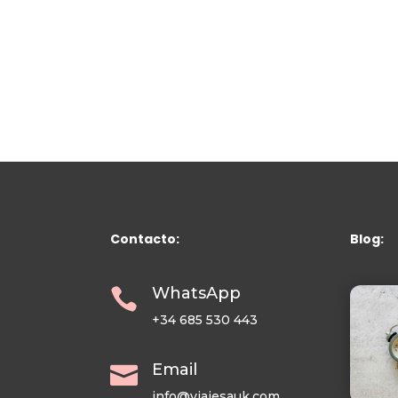
Contacto:
Blog:
WhatsApp

+34 685 530 443
Email

info@viajesauk.com