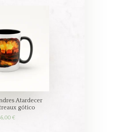
ndres Atardecer
itreaux gótico
36,00
€