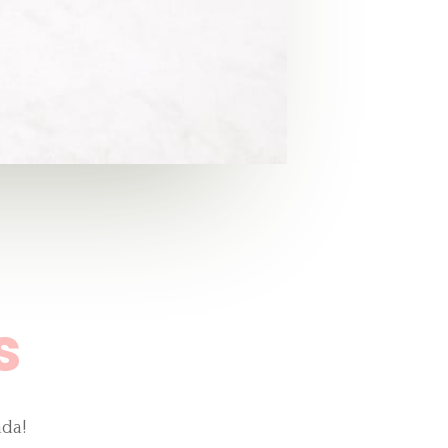
s
nda!