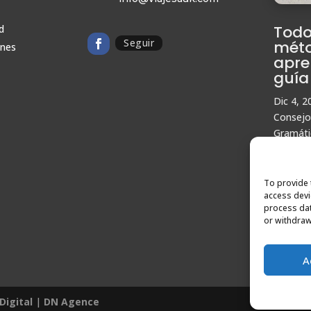
Todo
d
Seguir
méto
ones
apre
guía
Dic 4, 2
Consejo
Gramáti
Pronunc
Viajes d
To provide 
access devi
process dat
or withdraw
« Entra
A
Digital
|
DN Agence