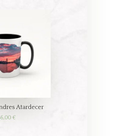
ndres Atardecer
36,00
€