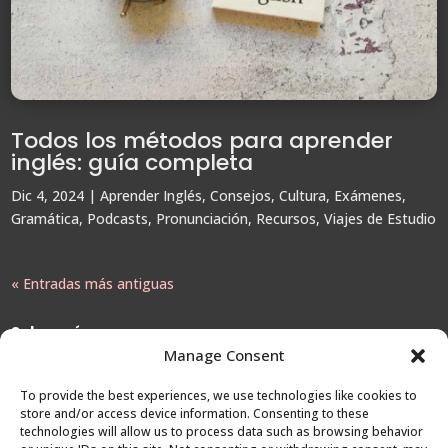
Todos los métodos para aprender
inglés: guía completa
Dic 4, 2024
|
Aprender Inglés
,
Consejos
,
Cultura
,
Exámenes
,
Gramática
,
Podcasts
,
Pronunciación
,
Recursos
,
Viajes de Estudio
« Entradas más antiguas
Sobre mí:
Manage Consent
Con más de 30 años de experiencia en la organización de viajes
To provide the best experiences, we use technologies like cookies to
de estudio al Reino Unido, en Viajes a UK me especializo en
store and/or access device information. Consenting to these
technologies will allow us to process data such as browsing behavior
asesorar a estudiantes hispanohablantes que buscan mejorar su